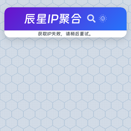
辰星IP聚合
🌞
获取IP失败，请稍后重试。